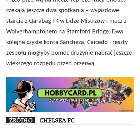
Przed przerwą na mecze reprezentacji Chelsea
czekają jeszcze dwa spotkania – wyjazdowe
starcie z Qarabağ FK w Lidze Mistrzów i mecz z
Wolverhamptonem na Stamford Bridge. Dwa
kolejne czyste konta Sáncheza, Caicedo i reszty
zespołu mogłyby pomóc drużynie nabrać jeszcze
większego rozpędu przed przerwą.
ŹRÓDŁO
CHELSEA FC