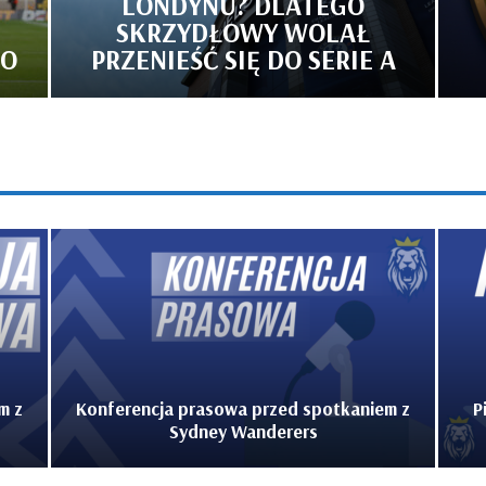
LONDYNU? DLATEGO
SKRZYDŁOWY WOLAŁ
TO
PRZENIEŚĆ SIĘ DO SERIE A
m z
Konferencja prasowa przed spotkaniem z
P
Sydney Wanderers