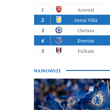
1
Arsenal
2
Aston Villa
3
Chelsea
4
Everton
5
Fulham
NAJNOWSZE