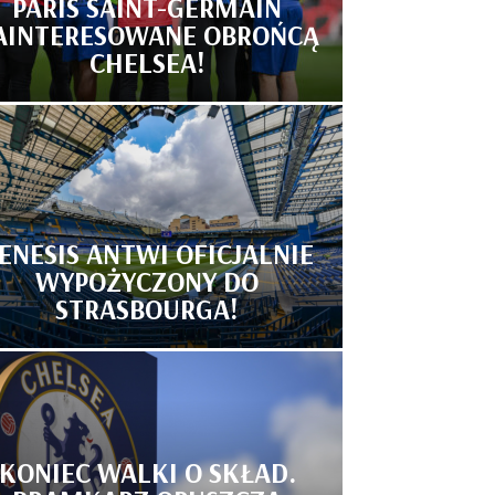
PARIS SAINT-GERMAIN
AINTERESOWANE OBROŃCĄ
CHELSEA!
ENESIS ANTWI OFICJALNIE
WYPOŻYCZONY DO
STRASBOURGA!
KONIEC WALKI O SKŁAD.