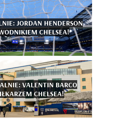
LNIE: JORDAN HENDERSON
WODNIKIEM CHELSEA!
JALNIE: VALENTIN BARCO
IŁKARZEM CHELSEA!