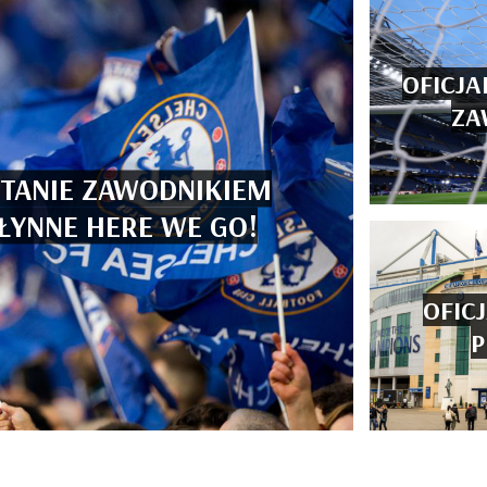
OFICJA
ZA
STANIE ZAWODNIKIEM
SŁYNNE HERE WE GO!
OFIC
P