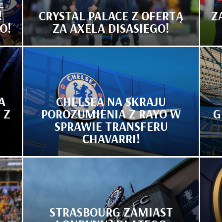
E
!
CRYSTAL PALACE Z OFERTĄ
Z
O!
ZA AXELA DISASIEGO!
A
CHELSEA NA SKRAJU
 Z
POROZUMIENIA Z RAYO W
G
SPRAWIE TRANSFERU
CHAVARRI!
STRASBOURG ZAMIAST