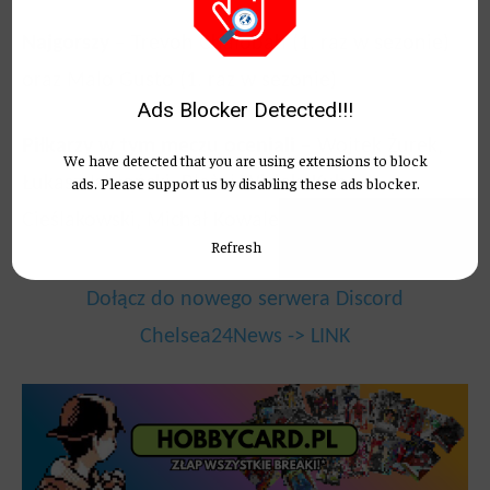
Najgorszy
– Trevoh Chalobah (1. raz w sezonie)
oraz Malo Gusto (1. raz w sezonie)
Ads Blocker Detected!!!
Piłkarzy w tym meczu oceniali
– Wojtek Żurek,
We have detected that you are using extensions to block
ads. Please support us by disabling these ads blocker.
Łukasz Jabłoński, Błażej Wiciak, Kuba
Cieślakowski, Michał Kowalewski
Refresh
Dołącz do nowego serwera Discord
Chelsea24News -> LINK