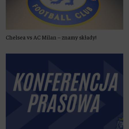
Chelsea vs AC Milan – znamy składy!