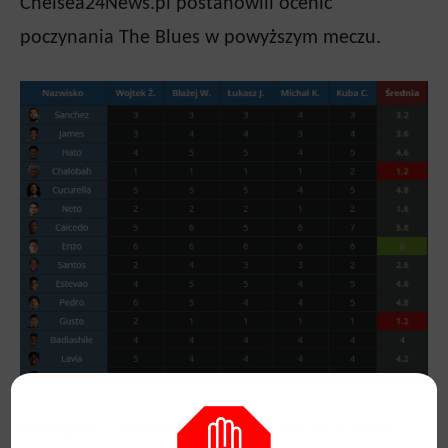
Chelsea24News.pl postanowili ocenić
poczynania The Blues w powyższym meczu.
Najlepszy
– Enzo Fernandez (1. raz w sezonie)