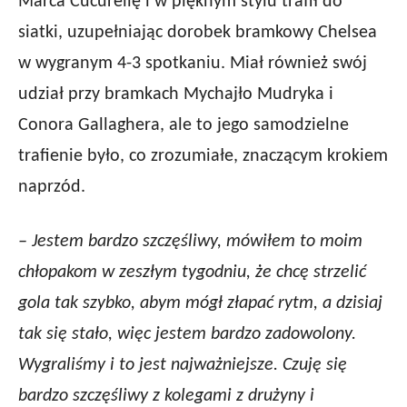
Marca Cucurellę i w pięknym stylu trafił do
siatki, uzupełniając dorobek bramkowy Chelsea
w wygranym 4-3 spotkaniu. Miał również swój
udział przy bramkach Mychajło Mudryka i
Conora Gallaghera, ale to jego samodzielne
trafienie było, co zrozumiałe, znaczącym krokiem
naprzód.
– Jestem bardzo szczęśliwy, mówiłem to moim
chłopakom w zeszłym tygodniu, że chcę strzelić
gola tak szybko, abym mógł złapać rytm, a dzisiaj
tak się stało, więc jestem bardzo zadowolony.
Wygraliśmy i to jest najważniejsze. Czuję się
bardzo szczęśliwy z kolegami z drużyny i