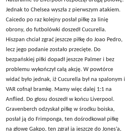
Naturalnie to Liverpool rozpoczął drugą połowę.
Jednak to Chelsea wyszła z pierwszym atakiem.
Caicedo po raz kolejny posłał piłkę za linię
obrony, do futbolówki doszedł Cucurella.
Hiszpan chciał zgrać jeszcze piłkę do Joao Pedro,
lecz jego podanie zostało przecięte. Do
bezpańskiej piłki dopadł jeszcze Palmer i bez
problemu wykończył całą akcję. W powtórce
widać było jednak, iż Cucurella był na spalonym i
VAR cofnął bramkę. Mamy więc dalej 1:1 na
Anflied. Do głosu doszedł w końcu Liverpool.
Gravenberch odzyskał piłkę w środku boiska,
posłał ją do Frimponga, ten dośrodkował piłkę
na głowę Gakpo, ten zgrał ją jeszcze do Jones’a,