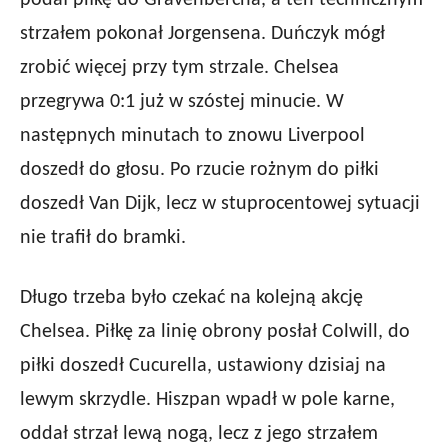
podał piłkę do Gravenbercha, a ten technicznym
strzałem pokonał Jorgensena. Duńczyk mógł
zrobić więcej przy tym strzale. Chelsea
przegrywa 0:1 już w szóstej minucie. W
następnych minutach to znowu Liverpool
doszedł do głosu. Po rzucie rożnym do piłki
doszedł Van Dijk, lecz w stuprocentowej sytuacji
nie trafił do bramki.
Długo trzeba było czekać na kolejną akcję
Chelsea. Piłkę za linię obrony posłał Colwill, do
piłki doszedł Cucurella, ustawiony dzisiaj na
lewym skrzydle. Hiszpan wpadł w pole karne,
oddał strzał lewą nogą, lecz z jego strzałem