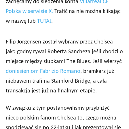
zachęcamy do śledzenia konta
Villarreal CF
Polska w serwisie X.
Trafić na nie można klikając
w nazwę lub
TUTAJ
.
Filip Jorgensen został wybrany przez Chelsea
jako godny rywal Roberta Sancheza jeśli chodzi o
miejsce między słupkami The Blues. Jeśli wierzyć
doniesieniom Fabrizio Romano
, bramkarz już
niebawem trafi na Stamford Bridge, a cała
transakcja jest już na finalnym etapie.
W związku z tym postanowiliśmy przybliżyć
nieco polskim fanom Chelsea to, czego można
spodziewać się po 22-latku i jak prezentował się