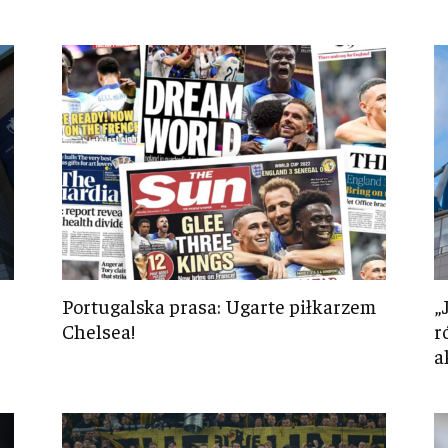
Portugalska prasa: Ugarte piłkarzem
„
Chelsea!
r
a