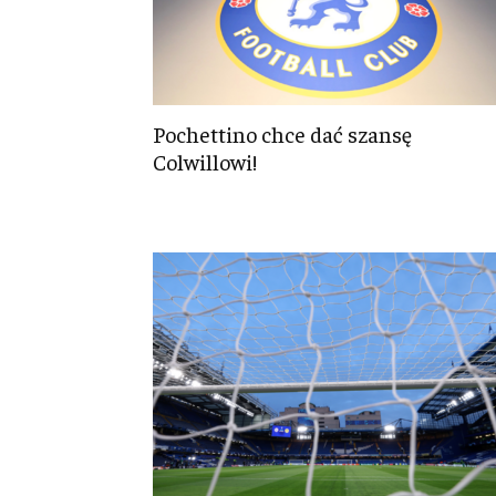
Pochettino chce dać szansę
Colwillowi!