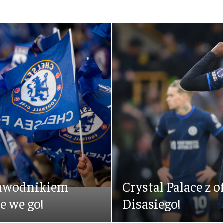
zawodnikiem
Crystal Palace z o
e we go!
Disasiego!