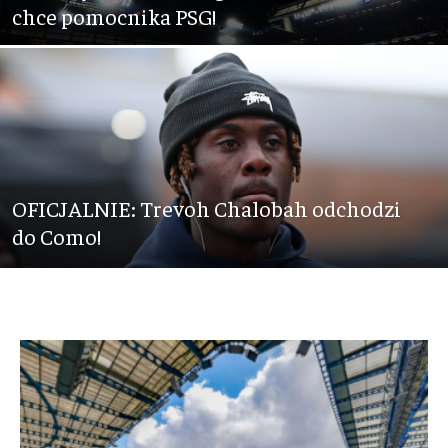
chce pomocnika PSG!
OFICJALNIE: Trevoh Chalobah odchodzi
do Como!