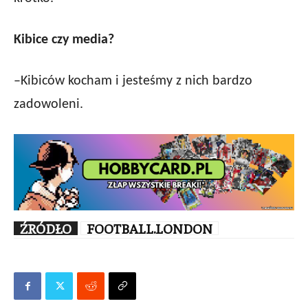
Kibice czy media?
–Kibiców kocham i jesteśmy z nich bardzo
zadowoleni.
ŹRÓDŁO
FOOTBALL.LONDON