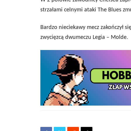
W 2 połowie zawodnicy Chelsea zaprez
strzałami celnymi ataki The Blues zm
Bardzo nieciekawy mecz zakończył się
zwycięzcą dwumeczu Legia – Molde.