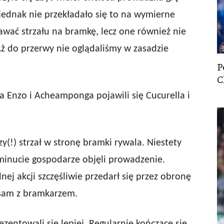
jednak nie przekładało się to na wymierne
awać strzału na bramkę, lecz one również nie
ż do przerwy nie oglądaliśmy w zasadzie
P
C
a Enzo i Acheamponga pojawili się Cucurella i
(!) strzał w stronę bramki rywala. Niestety
 minucie gospodarze objęli prowadzenie.
ej akcji szczęśliwie przedarł się przez obronę
 sam z bramkarzem.