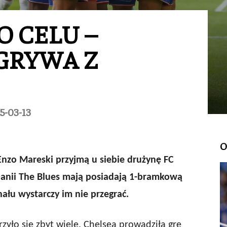
O CELU –
GRYWA Z
5-03-13
O
nzo Mareski przyjmą u siebie drużynę FC
anii The Blues mają posiadają 1-bramkową
nału wystarczy im nie przegrać.
yło się zbyt wiele. Chelsea prowadziła grę