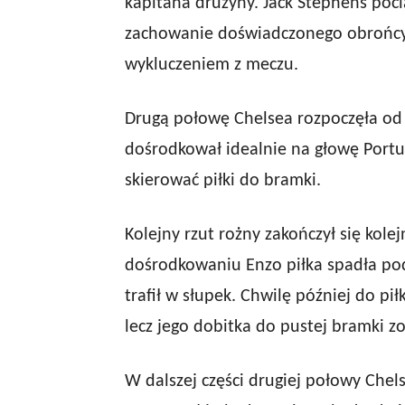
kapitana drużyny. Jack Stephens poci
zachowanie doświadczonego obrońcy 
wykluczeniem z meczu.
Drugą połowę Chelsea rozpoczęła od k
dośrodkował idealnie na głowę Portug
skierować piłki do bramki.
Kolejny rzut rożny zakończył się kole
dośrodkowaniu Enzo piłka spadła pod 
trafił w słupek. Chwilę później do pi
lecz jego dobitka do pustej bramki z
W dalszej części drugiej połowy Chel