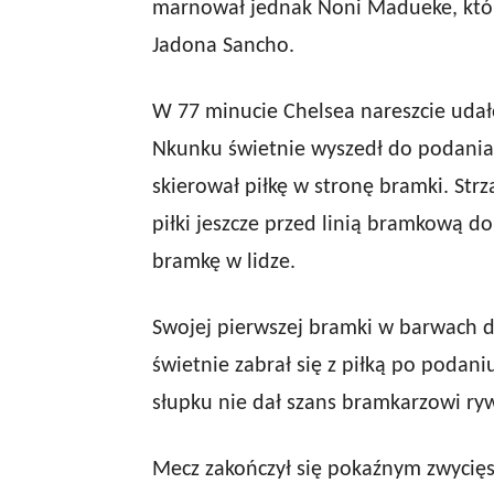
marnował jednak Noni Madueke, który
Jadona Sancho.
W 77 minucie Chelsea nareszcie udało
Nkunku świetnie wyszedł do podania 
skierował piłkę w stronę bramki. Str
piłki jeszcze przed linią bramkową d
bramkę w lidze.
Swojej pierwszej bramki w barwach d
świetnie zabrał się z piłką po podan
słupku nie dał szans bramkarzowi ryw
Mecz zakończył się pokaźnym zwycię