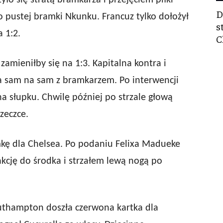
ło się stratą bramkarza i przejęciem piłki
D
o pustej bramki Nkunku. Francuz tylko dołożył
s
 1:2.
C
amieniłby się na 1:3. Kapitalna kontra i
a sam na sam z bramkarzem. Po interwencji
a słupku. Chwilę później po strzale głową
zeczce.
kę dla Chelsea. Po podaniu Felixa Madueke
akcję do środka i strzałem lewą nogą po
outhampton doszła czerwona kartka dla