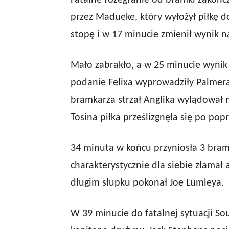
Fatalne rozegranie od bramki zakończy
przez Madueke, który wyłożył piłkę d
stopę i w 17 minucie zmienił wynik na
Mało zabrakło, a w 25 minucie wynik z
podanie Felixa wyprowadziły Palmer
bramkarza strzał Anglika wylądował n
Tosina piłka prześlizgnęła się po popr
34 minuta w końcu przyniosła 3 bram
charakterystycznie dla siebie złamał 
długim słupku pokonał Joe Lumleya.
W 39 minucie do fatalnej sytuacji S