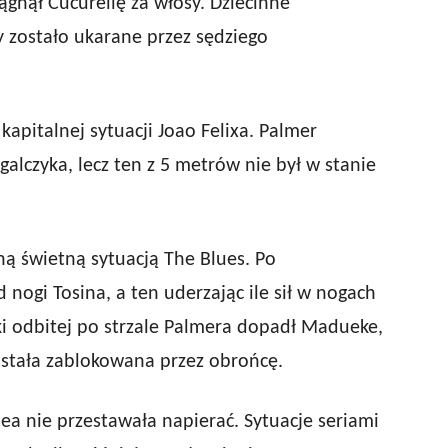
ągnął Cucurellę za włosy. Dziecinne
zostało ukarane przez sędziego
apitalnej sytuacji Joao Felixa. Palmer
alczyka, lecz ten z 5 metrów nie był w stanie
jną świetną sytuacją The Blues. Po
nogi Tosina, a ten uderzając ile sił w nogach
łki odbitej po strzale Palmera dopadł Madueke,
ostała zablokowana przez obrońcę.
sea nie przestawała napierać. Sytuacje seriami