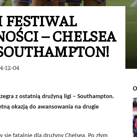
I FESTIWAL
OŚCI – CHELSEA
SOUTHAMPTON!
4-12-04
O
zegra z ostatnią drużyną ligi – Southampton.
ietną okazją do awansowania na drugie
y się fatalnie dla drużyny Chelsea. Po złym