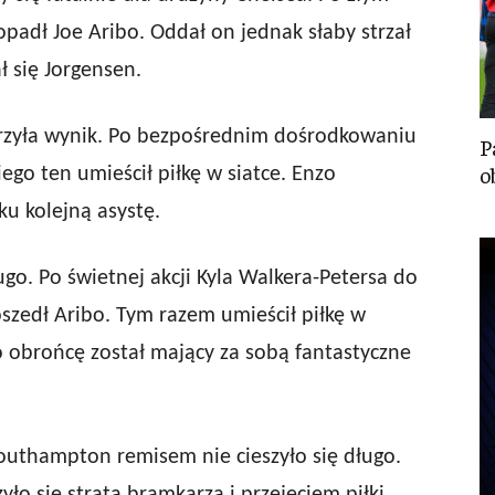
opadł Joe Aribo. Oddał on jednak słaby strzał
ł się Jorgensen.
rzyła wynik. Po bezpośrednim dośrodkowaniu
P
o
ego ten umieścił piłkę w siatce. Enzo
u kolejną asystę.
go. Po świetnej akcji Kyla Walkera-Petersa do
szedł Aribo. Tym razem umieścił piłkę w
o obrońcę został mający za sobą fantastyczne
outhampton remisem nie cieszyło się długo.