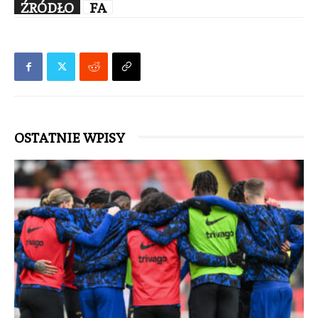
ŹRÓDŁO
FA
OSTATNIE WPISY