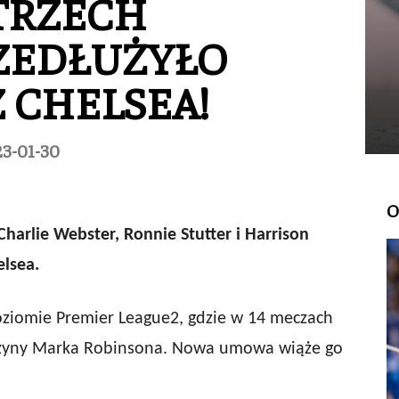
 TRZECH
RZEDŁUŻYŁO
 CHELSEA!
3-01-30
O
Charlie Webster, Ronnie Stutter i Harrison
lsea.
oziomie Premier League2, gdzie w 14 meczach
drużyny Marka Robinsona. Nowa umowa wiąże go