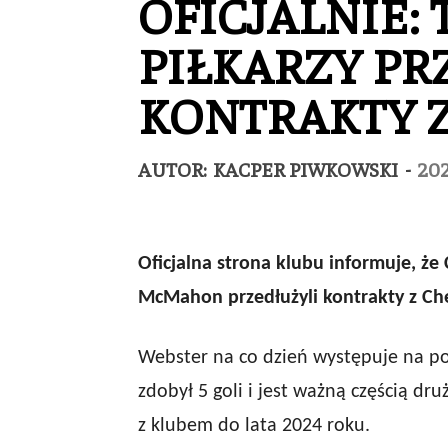
OFICJALNIE:
PIŁKARZY P
KONTRAKTY Z
AUTOR:
KACPER PIWKOWSKI
-
202
Oficjalna strona klubu informuje, że 
McMahon przedłużyli kontrakty z Che
Webster na co dzień występuje na p
zdobył 5 goli i jest ważną częścią 
z klubem do lata 2024 roku.