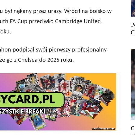
u był nękany przez urazy. Wrócił na boisko w
uth FA Cup przeciwko Cambridge United.
P
C
roku.
ahon podpisał swój pierwszy profesjonalny
e go z Chelsea do 2025 roku.
C