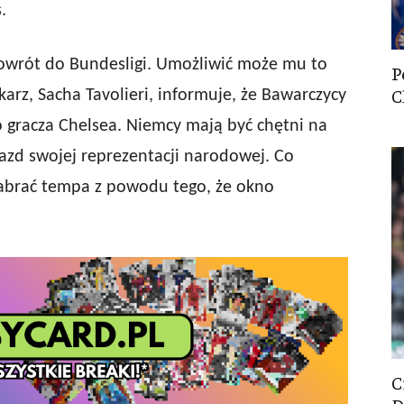
.
owrót do Bundesligi. Umożliwić może mu to
P
C
arz, Sacha Tavolieri, informuje, że Bawarczycy
 gracza Chelsea. Niemcy mają być chętni na
azd swojej reprezentacji narodowej. Co
abrać tempa z powodu tego, że okno
C