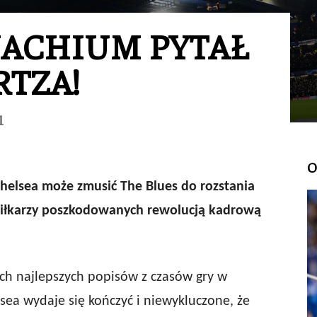
ACHIUM PYTAŁ
RTZA!
1
O
elsea może zmusić The Blues do rozstania
 piłkarzy poszkodowanych rewolucją kadrową
ch najlepszych popisów z czasów gry w
sea wydaje się kończyć i niewykluczone, że