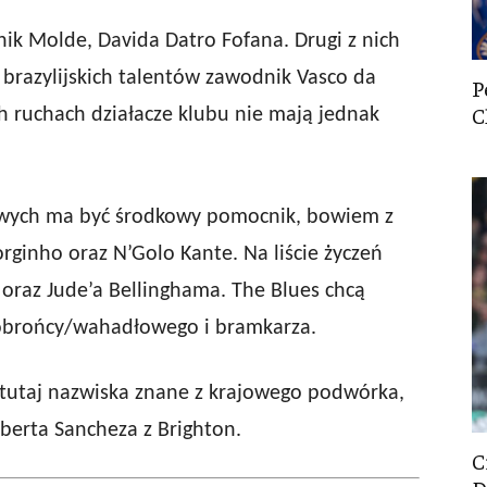
nik Molde, Davida Datro Fofana. Drugi z nich
 brazylijskich talentów zawodnik Vasco da
P
C
h ruchach działacze klubu nie mają jednak
owych ma być środkowy pomocnik, bowiem z
ginho oraz N’Golo Kante. Na liście życzeń
 oraz Jude’a Bellinghama. The Blues chcą
obrońcy/wahadłowego i bramkarza.
ę tutaj nazwiska znane z krajowego podwórka,
berta Sancheza z Brighton.
C