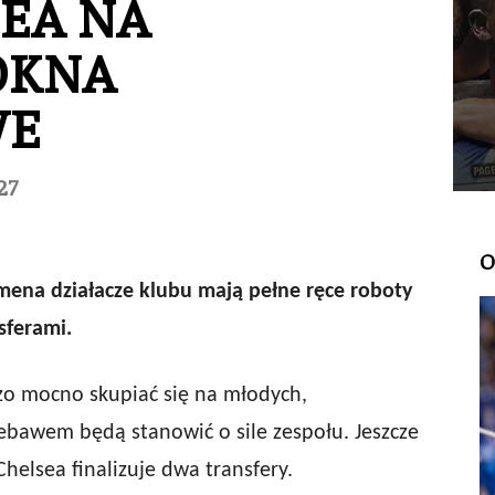
EA NA
OKNA
WE
27
O
ena działacze klubu mają pełne ręce roboty
sferami.
dzo mocno skupiać się na młodych,
iebawem będą stanowić o sile zespołu. Jeszcze
elsea finalizuje dwa transfery.