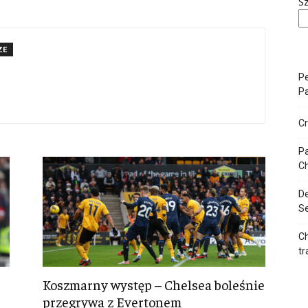
Sz
ZE
Pe
Pa
Cr
Pa
Ch
De
Se
Ch
tr
Koszmarny występ – Chelsea boleśnie
przegrywa z Evertonem