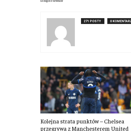
Grzegorz Szweicer
271 POSTY
0 KOMENTAR
Kolejna strata punktów – Chelsea
przegrywa z Manchesterem United