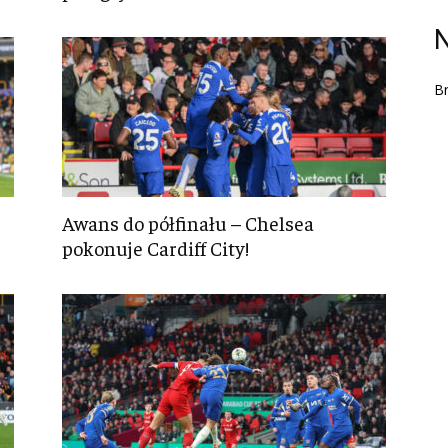
N
Br
Awans do półfinału – Chelsea
pokonuje Cardiff City!