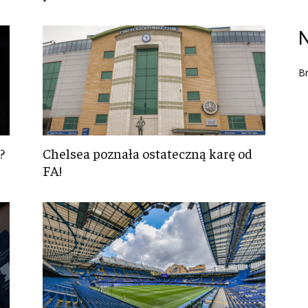
N
Br
?
Chelsea poznała ostateczną karę od
FA!