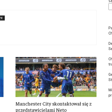
Sz
ZE
Pa
Ch
De
Se
Ch
tr
Ge
St
Ma
pr
Manchester City skontaktował się z
przedstawicielami Neto