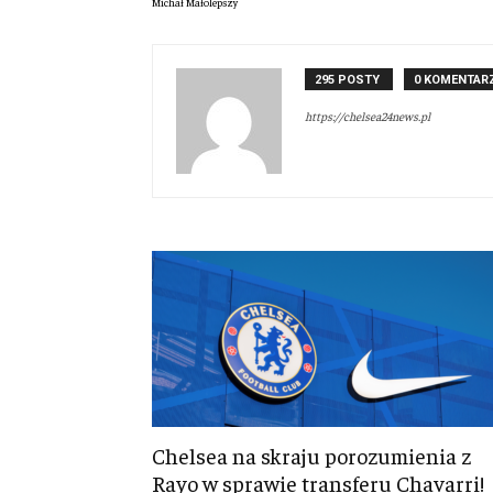
Michał Małolepszy
295 POSTY
0 KOMENTAR
https://chelsea24news.pl
Chelsea na skraju porozumienia z
Rayo w sprawie transferu Chavarri!