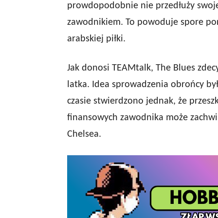
prowdopodobnie nie przedłuży swoje
zawodnikiem. To powoduje spore poru
arabskiej piłki.
Jak donosi TEAMtalk, The Blues zdecy
latka. Idea sprowadzenia obrońcy b
czasie stwierdzono jednak, że przes
finansowych zawodnika może zachwia
Chelsea.