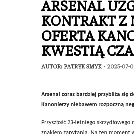
ARSENAL UZ
KONTRAKT Z
OFERTA KAN
KWESTIĄ CZ
AUTOR:
PATRYK SMYK
-
2025-07-0
Arsenal coraz bardziej przybliża si
Kanonierzy niebawem rozpoczną nego
Przyszłość 23-letniego skrzydłowego
znakiem zapytania. Na ten moment wy