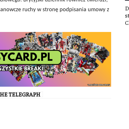
łowego. Brytyjski dziennik również twierdzi,
D
stanowcze ruchy w stronę podpisania umowy z
s
C
THE TELEGRAPH