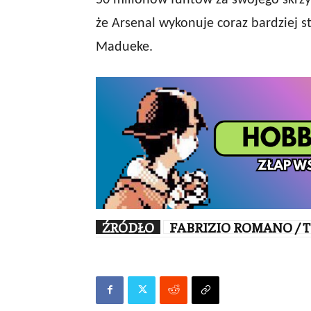
50 milionów funtów za swojego skrzyd
że Arsenal wykonuje coraz bardziej 
Madueke.
ŹRÓDŁO
FABRIZIO ROMANO / 