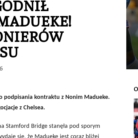
GODNIŁ
 MADUEKE!
ONIERÓW
ASU
6
O
ę do podpisania kontraktu z Nonim Madueke.
cjacje z Chelsea.
 na Stamford Bridge stanęła pod sporym
daje się, że Madueke jest coraz bliżej