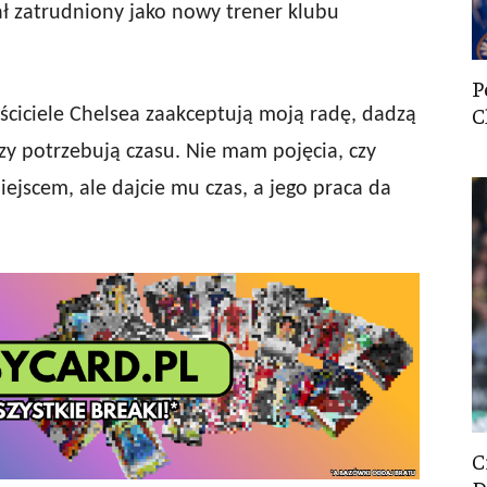
ał zatrudniony jako nowy trener klubu
P
C
aściciele Chelsea zaakceptują moją radę, dadzą
rzy potrzebują czasu. Nie mam pojęcia, czy
jscem, ale dajcie mu czas, a jego praca da
C